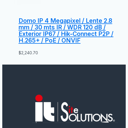
Domo IP 4 Megapixel / Lente 2.8
mm / 30 mts IR / WDR 120 dB /
Exterior IP67 / Hik-Connect P2P /
H.265+ / PoE / ONVIF
$
2,240.70