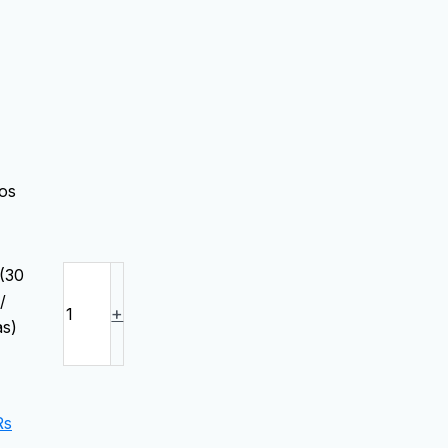
dos
(30
/
+
as)
Rs