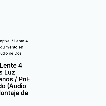
pixel / Lente 4
eguimiento en
Audio de Dos
 Lente 4
s Luz
anos / PoE
do (Audio
Montaje de