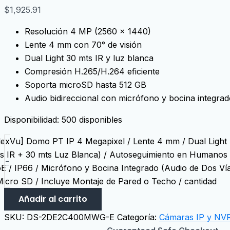
$
1,925.91
Resolución 4 MP (2560 x 1440)
Lente 4 mm con 70° de visión
Dual Light 30 mts IR y luz blanca
Compresión H.265/H.264 eficiente
Soporta microSD hasta 512 GB
Audio bidireccional con micrófono y bocina integra
Disponibilidad:
500 disponibles
lexVu] Domo PT IP 4 Megapixel / Lente 4 mm / Dual Light 
s IR + 30 mts Luz Blanca) / Autoseguimiento en Humanos 
-
E / IP66 / Micrófono y Bocina Integrado (Audio de Dos Ví
Micro SD / Incluye Montaje de Pared o Techo / cantidad
Añadir al carrito
SKU:
DS-2DE2C400MWG-E
Categoría:
Cámaras IP y NV