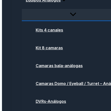
Equipos Análogos
Kits 4 canales
Kit 8 camaras
Camaras bala-análogas
Camaras Domo / Eyeball / Turret – An
DVRs-Análogos