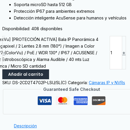
Soporta microSD hasta 512 GB
Protección IP67 para ambientes extremos
Detección inteligente AcuSense para humanos y vehículos
Disponibilidad:
408 disponibles
lexVu] [PROTECCIÓN ACTIVA] Bala IP Panorámica 4
gapixel / 2 Lentes 2.8 mm (180°) / Imagen a Color
-
+
/7 (ColorVu) / PoE / WDR 130° / IP67 / ACUSENSE /
z Estroboscópica y Alarma Audible / 40 mts Luz
anca / Micro SD cantidad
Añadir al carrito
SKU:
DS-2CD2T47G2P-LSU/SL(C)
Categoría:
Cámaras IP y NVRs
Guaranteed Safe Checkout
Descripción