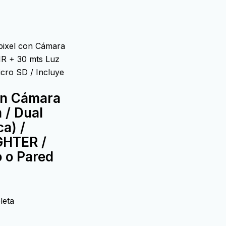
ixel con Cámara
IR + 30 mts Luz
cro SD / Incluye
on Cámara
 / Dual
a) /
GHTER /
o o Pared
leta