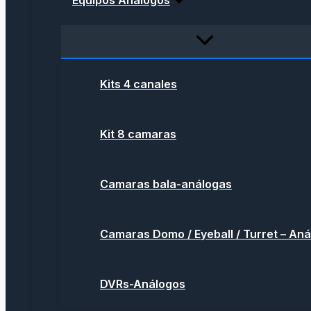
Equipos Análogos
Kits 4 canales
Kit 8 camaras
Camaras bala-análogas
Camaras Domo / Eyeball / Turret – An
DVRs-Análogos