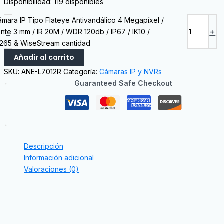
Disponibilidad:
119 disponibles
ámara IP Tipo Flateye Antivandálico 4 Megapíxel /
-
+
nte 3 mm / IR 20M / WDR 120db / IP67 / IK10 /
.265 & WiseStream cantidad
Añadir al carrito
SKU:
ANE-L7012R
Categoría:
Cámaras IP y NVRs
Guaranteed Safe Checkout
Descripción
Información adicional
Valoraciones (0)