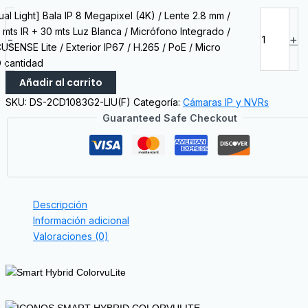
ual Light] Bala IP 8 Megapixel (4K) / Lente 2.8 mm /
 mts IR + 30 mts Luz Blanca / Micrófono Integrado /
-
+
USENSE Lite / Exterior IP67 / H.265 / PoE / Micro
 cantidad
Añadir al carrito
SKU:
DS-2CD1083G2-LIU(F)
Categoría:
Cámaras IP y NVRs
Guaranteed Safe Checkout
Descripción
Información adicional
Valoraciones (0)