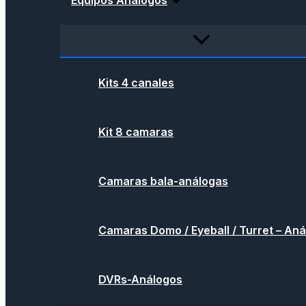
Equipos Análogos
Kits 4 canales
Kit 8 camaras
Camaras bala-análogas
Camaras Domo / Eyeball / Turret – An
DVRs-Análogos