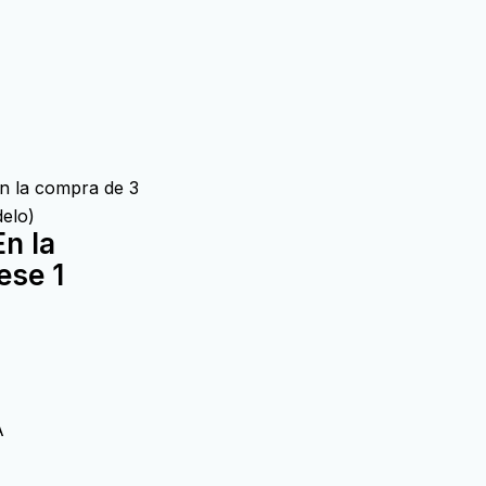
En la compra de 3
elo)
En la
ese 1
A