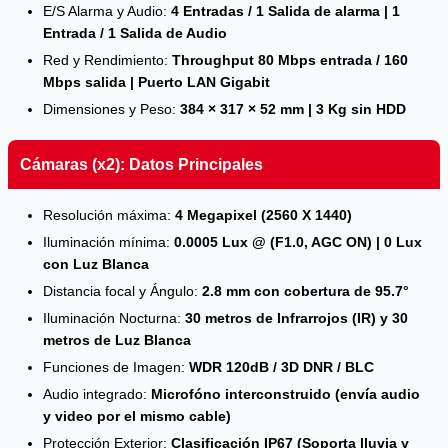
E/S Alarma y Audio:
4 Entradas / 1 Salida de alarma | 1
Entrada / 1 Salida de Audio
Red y Rendimiento:
Throughput 80 Mbps entrada / 160
Mbps salida | Puerto LAN Gigabit
Dimensiones y Peso:
384 × 317 × 52 mm | 3 Kg sin HDD
Cámaras (x2): Datos Principales
Resolución máxima:
4 Megapixel (2560 X 1440)
Iluminación mínima:
0.0005 Lux @ (F1.0, AGC ON) | 0 Lux
con Luz Blanca
Distancia focal y Ángulo:
2.8 mm con cobertura de 95.7°
Iluminación Nocturna:
30 metros de Infrarrojos (IR) y 30
metros de Luz Blanca
Funciones de Imagen:
WDR 120dB / 3D DNR / BLC
Audio integrado:
Microfóno interconstruido (envía audio
y video por el mismo cable)
Protección Exterior:
Clasificación IP67 (Soporta lluvia y