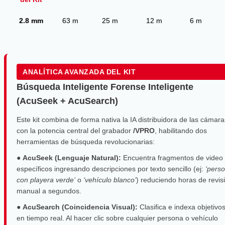
2.8 mm
63 m
25 m
12 m
6 m
ANALÍTICA AVANZADA DEL KIT
Búsqueda Inteligente Forense Inteligente
(AcuSeek + AcuSearch)
Este kit combina de forma nativa la IA distribuidora de las cámara
con la potencia central del grabador
/VPRO
, habilitando dos
herramientas de búsqueda revolucionarias:
●
AcuSeek (Lenguaje Natural):
Encuentra fragmentos de video
específicos ingresando descripciones por texto sencillo (ej:
‘pers
con playera verde’
o
‘vehículo blanco’
) reduciendo horas de revis
manual a segundos.
●
AcuSearch (Coincidencia Visual):
Clasifica e indexa objetivo
en tiempo real. Al hacer clic sobre cualquier persona o vehículo