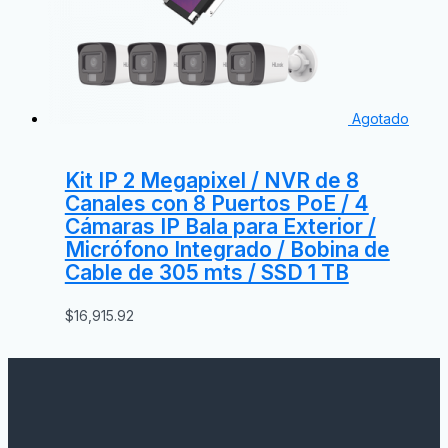
Agotado
Kit IP 2 Megapixel / NVR de 8
Canales con 8 Puertos PoE / 4
Cámaras IP Bala para Exterior /
Micrófono Integrado / Bobina de
Cable de 305 mts / SSD 1 TB
$
16,915.92