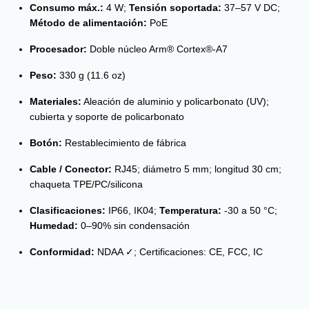
Consumo máx.:
4 W;
Tensión soportada:
37–57 V DC;
Método de alimentación:
PoE
Procesador:
Doble núcleo Arm® Cortex®-A7
Peso:
330 g (11.6 oz)
Materiales:
Aleación de aluminio y policarbonato (UV);
cubierta y soporte de policarbonato
Botón:
Restablecimiento de fábrica
Cable / Conector:
RJ45; diámetro 5 mm; longitud 30 cm;
chaqueta TPE/PC/silicona
Clasificaciones:
IP66, IK04;
Temperatura:
-30 a 50 °C;
Humedad:
0–90% sin condensación
Conformidad:
NDAA ✓; Certificaciones: CE, FCC, IC