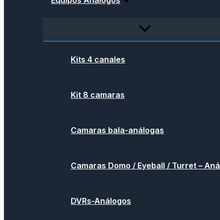
Equipos Análogos
Kits 4 canales
Kit 8 camaras
Camaras bala-análogas
Camaras Domo / Eyeball / Turret – An
DVRs-Análogos