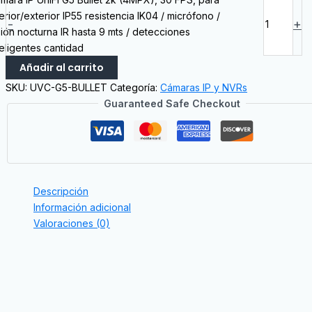
terior/exterior IP55 resistencia IK04 / micrófono /
-
+
sión nocturna IR hasta 9 mts / detecciones
teligentes cantidad
Añadir al carrito
SKU:
UVC-G5-BULLET
Categoría:
Cámaras IP y NVRs
Guaranteed Safe Checkout
Descripción
Información adicional
Valoraciones (0)