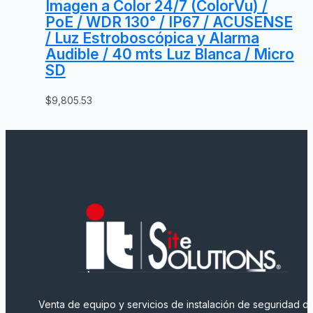
Imagen a Color 24/7 (ColorVu) /
PoE / WDR 130° / IP67 / ACUSENSE
/ Luz Estroboscópica y Alarma
Audible / 40 mts Luz Blanca / Micro
SD
$
9,805.53
Venta de equipo y servicios de instalación de seguridad dig