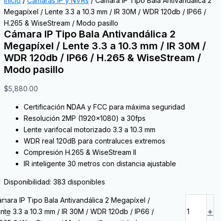
Inicio
/
Cámaras IP y NVRs
/ Cámara IP Tipo Bala Antivandálica 2
Megapíxel / Lente 3.3 a 10.3 mm / IR 30M / WDR 120db / IP66 /
H.265 & WiseStream / Modo pasillo
Cámara IP Tipo Bala Antivandálica 2
Megapíxel / Lente 3.3 a 10.3 mm / IR 30M /
WDR 120db / IP66 / H.265 & WiseStream /
Modo pasillo
$
5,880.00
Certificación NDAA y FCC para máxima seguridad
Resolución 2MP (1920×1080) a 30fps
Lente varifocal motorizado 3.3 a 10.3 mm
WDR real 120dB para contraluces extremos
Compresión H.265 & WiseStream II
IR inteligente 30 metros con distancia ajustable
Disponibilidad:
383 disponibles
mara IP Tipo Bala Antivandálica 2 Megapíxel /
-
+
nte 3.3 a 10.3 mm / IR 30M / WDR 120db / IP66 /