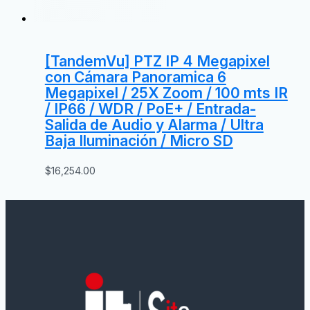
[TandemVu] PTZ IP 4 Megapixel
con Cámara Panoramica 6
Megapixel / 25X Zoom / 100 mts IR
/ IP66 / WDR / PoE+ / Entrada-
Salida de Audio y Alarma / Ultra
Baja Iluminación / Micro SD
$
16,254.00