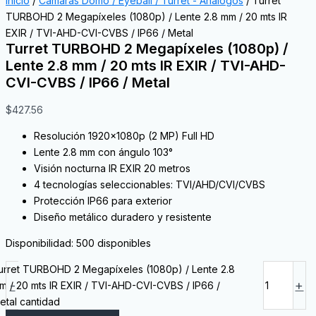
Inicio
/
Camaras Domo / Eyeball / Turret - Análogos
/ Turret
TURBOHD 2 Megapíxeles (1080p) / Lente 2.8 mm / 20 mts IR
EXIR / TVI-AHD-CVI-CVBS / IP66 / Metal
Turret TURBOHD 2 Megapíxeles (1080p) /
Lente 2.8 mm / 20 mts IR EXIR / TVI-AHD-
CVI-CVBS / IP66 / Metal
$
427.56
Resolución 1920x1080p (2 MP) Full HD
Lente 2.8 mm con ángulo 103°
Visión nocturna IR EXIR 20 metros
4 tecnologías seleccionables: TVI/AHD/CVI/CVBS
Protección IP66 para exterior
Diseño metálico duradero y resistente
Disponibilidad:
500 disponibles
urret TURBOHD 2 Megapíxeles (1080p) / Lente 2.8
-
+
m / 20 mts IR EXIR / TVI-AHD-CVI-CVBS / IP66 /
etal cantidad