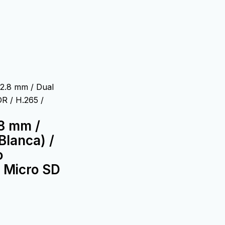
 2.8 mm / Dual
DR / H.265 /
.8 mm /
Blanca) /
o
/ Micro SD