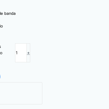
de banda
do
s
+
io
i