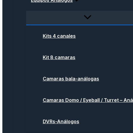
Equipos Análogos
Kits 4 canales
Kit 8 camaras
Camaras bala-análogas
Camaras Domo / Eyeball / Turret – An
DVRs-Análogos