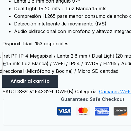
Lente 2.8 mm con ángulo 97°
Dual Light: IR 20 mts + Luz Blanca 15 mts
Compresión H.265 para menor consumo de ancho 
Detección inteligente de movimiento (IVS)
Audio bidireccional con micrófono y altavoz integra
Disponibilidad:
153 disponibles
urret PT IP 4 Megapixel / Lente 2.8 mm / Dual Light (20 mt
-
R + 15 mts Luz Blanca) / Wi-Fi / IP54 / dWDR / H.265 / Aud
idireccional (Micrófono y Bocina) / Micro SD cantidad
Añadir al carrito
SKU:
DS-2CV1F43G2-LIDWF(B)
Categoría:
Cámaras Wi-F
Guaranteed Safe Checkout