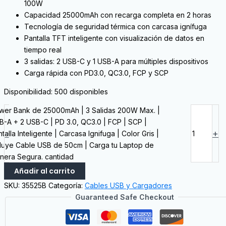
100W
Capacidad 25000mAh con recarga completa en 2 horas
Tecnología de seguridad térmica con carcasa ignífuga
Pantalla TFT inteligente con visualización de datos en
tiempo real
3 salidas: 2 USB-C y 1 USB-A para múltiples dispositivos
Carga rápida con PD3.0, QC3.0, FCP y SCP
Disponibilidad:
500 disponibles
wer Bank de 25000mAh | 3 Salidas 200W Max. |
B-A + 2 USB-C | PD 3.0, QC3.0 | FCP | SCP |
-
+
talla Inteligente | Carcasa Ignifuga | Color Gris |
cluye Cable USB de 50cm | Carga tu Laptop de
nera Segura. cantidad
Añadir al carrito
SKU:
35525B
Categoría:
Cables USB y Cargadores
Guaranteed Safe Checkout