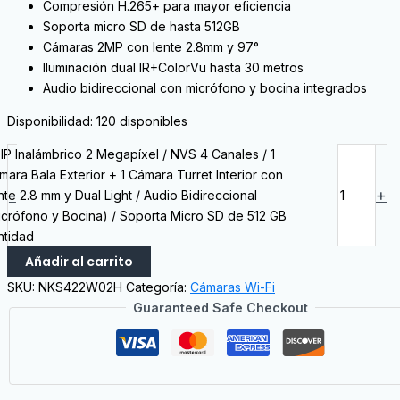
Compresión H.265+ para mayor eficiencia
Soporta micro SD de hasta 512GB
Cámaras 2MP con lente 2.8mm y 97°
Iluminación dual IR+ColorVu hasta 30 metros
Audio bidireccional con micrófono y bocina integrados
Disponibilidad:
120 disponibles
t IP Inalámbrico 2 Megapíxel / NVS 4 Canales / 1
mara Bala Exterior + 1 Cámara Turret Interior con
-
+
nte 2.8 mm y Dual Light / Audio Bidireccional
icrófono y Bocina) / Soporta Micro SD de 512 GB
ntidad
Añadir al carrito
SKU:
NKS422W02H
Categoría:
Cámaras Wi-Fi
Guaranteed Safe Checkout