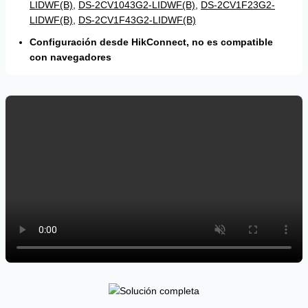
LIDWF(B)
,
DS-2CV1043G2-LIDWF(B)
,
DS-2CV1F23G2-
LIDWF(B)
,
DS-2CV1F43G2-LIDWF(B)
Configuración desde HikConnect, no es compatible
con navegadores