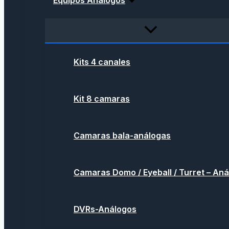
Equipos Análogos
Kits 4 canales
Kit 8 camaras
Camaras bala-análogas
Camaras Domo / Eyeball / Turret – An
DVRs-Análogos