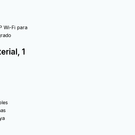
P Wi-Fi para
grado
rial, 1
bles
mas
ya