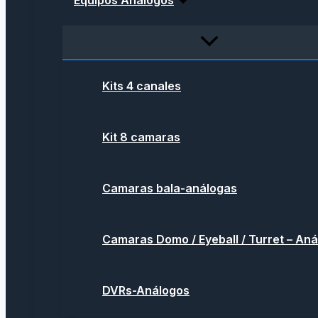
Equipos Análogos
Kits 4 canales
Kit 8 camaras
Camaras bala-análogas
Camaras Domo / Eyeball / Turret – An
DVRs-Análogos