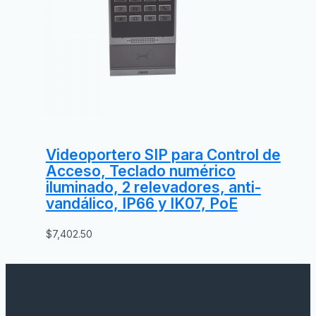
Videoportero SIP para Control de
Acceso, Teclado numérico
iluminado, 2 relevadores, anti-
vandálico, IP66 y IK07, PoE
$
7,402.50