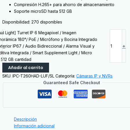
Compresión H.265+ para ahorro de almacenamiento
Soporte microSD hasta 512 GB
Disponibilidad:
270 disponibles
ual Light] Turret IP 6 Megapixel / Imagen
norámica 180°/ PoE / Micrófono y Bocina Integrado
-
+
xterior IP67 / Audio Bidireccional / Alarma Visual y
ditiva Integrada / Smart Supplement Light / Micro
 512 GB cantidad
Añadir al carrito
SKU:
IPC-T260HAD-LUF/SL
Categoría:
Cámaras IP y NVRs
Guaranteed Safe Checkout
Descripción
Información adicional