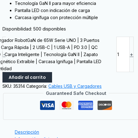
Tecnología GaN II para mayor eficiencia
Pantalla LED con indicación de carga
Carcasa ignífuga con protección múltiple
Disponibilidad:
500 disponibles
rgador RobotGaN de 65W Serie UNO | 3 Puertos
 Carga Rápida | 2 USB-C | 1 USB-A | PD 3.0 | QC
-
+
 | Carga Inteligente | Tecnología GaN II | Zapato
gnético Extraíble | Carcasa Ignífuga | Pantalla LED
ntidad
Añadir al carrito
SKU:
35314
Categoría:
Cables USB y Cargadores
Guaranteed Safe Checkout
Descripción