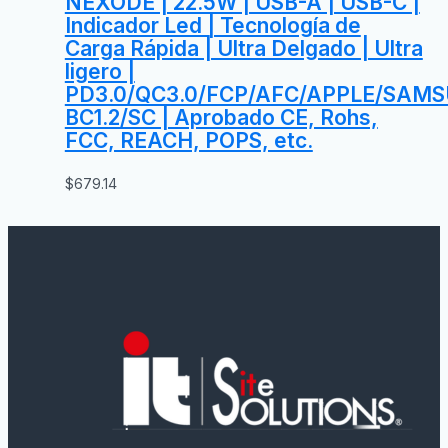
NEXODE | 22.5W | USB-A | USB-C |
Indicador Led | Tecnología de
Carga Rápida | Ultra Delgado | Ultra
ligero |
PD3.0/QC3.0/FCP/AFC/APPLE/SAM
BC1.2/SC | Aprobado CE, Rohs,
FCC, REACH, POPS, etc.
$
679.14