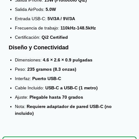
Salida iPhone:
15W (Protocolo Qi2)
Salida AirPods:
5.0W
Entrada USB-C:
5V/3A / 9V/3A
Frecuencia de trabajo:
110kHz-148.5kHz
Certificación:
Qi2 Certified
Diseño y Conectividad
Dimensiones:
4.6 × 2.6 × 0.9 pulgadas
Peso:
235 gramos (8.3 onzas)
Interfaz:
Puerto USB-C
Cable Incluido:
USB-C a USB-C (1 metro)
Ajuste:
Plegable hasta 70 grados
Nota:
Requiere adaptador de pared USB-C (no
incluido)