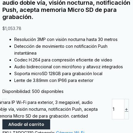
audio doble vía, visión nocturna, notificación
Push, acepta memoria Micro SD de para
grabación.
$
1,053.78
Resolución 3MP con visión nocturna hasta 30 metros
Detección de movimiento con notificación Push
instantánea
Codec H.264 para compresión eficiente de video
Audio bidireccional con micrófono y altavoz integrados
Soporta microSD 128GB para grabación local
Lente de 3.89mm con IP66 para exterior
Disponibilidad:
500 disponibles
mara IP Wi-Fi para exterior, 3 megapixel, audio
-
+
ble vía, visión nocturna, notificación Push, acepta
moria Micro SD de para grabación. cantidad
Añadir al carrito
SKU:
TAPOC310
Categoría:
Cámaras Wi-Fi