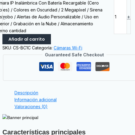
mara IP Inalámbrica Con Batería Recargable (Cero
bles) / Colores en Oscuridad / 2 Megapíxel / Sirena
-
+
Estrobo / Alertas de Audio Personalizable / Uso en
terior / Grabación en la Nube / Almacenamiento
terno cantidad
Añadir al carrito
SKU:
CS-BC1C
Categoría:
Cámaras Wi-Fi
Guaranteed Safe Checkout
Descripción
Información adicional
Valoraciones (0)
Características principales