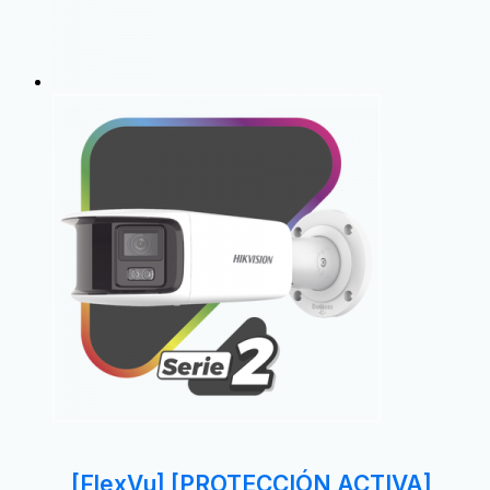
[FlexVu] [PROTECCIÓN ACTIVA]