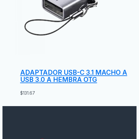
ADAPTADOR USB-C 3.1 MACHO A
USB 3.0 A HEMBRA OTG
$
131.67