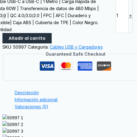
ble USB-C a USB-C | 1 Metro | Carga Rápida de
sta 60W | Transferencia de datos de 480 Mbps |
-
+
3.0 | QC 4.0/3.0/2.0 | FPC | AFC | Duradero y
exible| Caja ABS | Cubierta de TPE | Color Negro.
ntidad
Añadir al carrito
SKU:
50997
Categoría:
Cables USB y Cargadores
Guaranteed Safe Checkout
Descripción
Información adicional
Valoraciones (0)