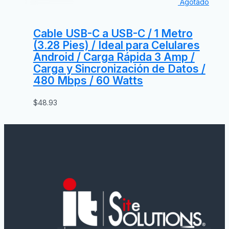
Agotado
Cable USB-C a USB-C / 1 Metro
(3.28 Pies) / Ideal para Celulares
Android / Carga Rápida 3 Amp /
Carga y Sincronización de Datos /
480 Mbps / 60 Watts
$
48.93